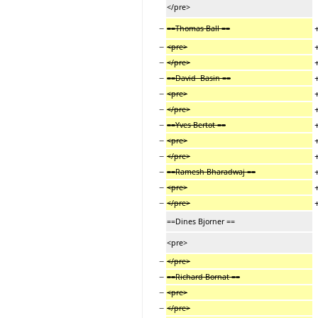
</pre>
−
==Thomas Ball ==
−
<pre>
−
</pre>
−
==David Basin ==
−
<pre>
−
</pre>
−
==Yves Bertot ==
−
<pre>
−
</pre>
−
==Ramesh Bharadwaj ==
−
<pre>
−
</pre>
==Dines Bjorner ==
<pre>
−
</pre>
−
==Richard Bornat ==
−
<pre>
−
</pre>