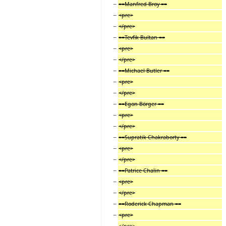
−
==Manfred Broy ==
−
<pre>
−
</pre>
−
==Tevfik Bultan ==
−
<pre>
−
</pre>
−
==Michael Butler ==
−
<pre>
−
</pre>
−
==Egon Börger ==
−
<pre>
−
</pre>
−
==Supratik Chakraborty ==
−
<pre>
−
</pre>
−
==Patrice Chalin ==
−
<pre>
−
</pre>
−
==Roderick Chapman ==
−
<pre>
−
</pre>