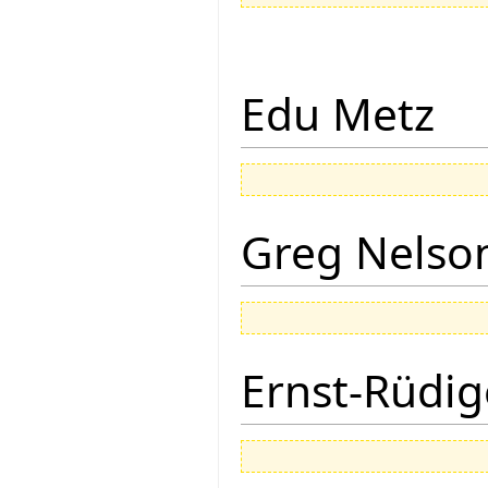
Edu Metz
Greg Nelso
Ernst-Rüdig