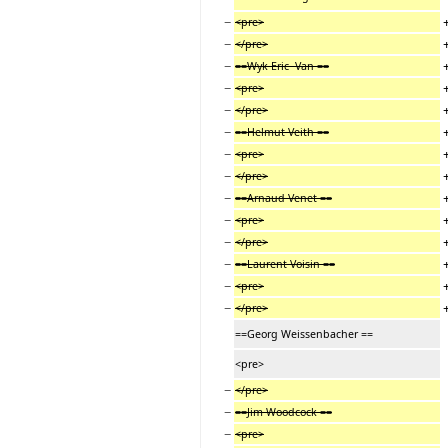
−
<pre>
−
</pre>
−
==Wyk Eric Van ==
−
<pre>
−
</pre>
−
==Helmut Veith ==
−
<pre>
−
</pre>
−
==Arnaud Venet ==
−
<pre>
−
</pre>
−
==Laurent Voisin ==
−
<pre>
−
</pre>
==Georg Weissenbacher ==
<pre>
−
</pre>
−
==Jim Woodcock ==
−
<pre>