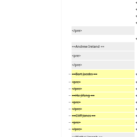
</pre>
==Andrew Ireland ==
<pre>
</pre>
−
==Bart Jacobs ==
−
<pre>
−
</pre>
−
==He Jifeng ==
−
<pre>
−
</pre>
−
==Cliff Jones ==
−
<pre>
−
</pre>
==Mathai Joseph ==