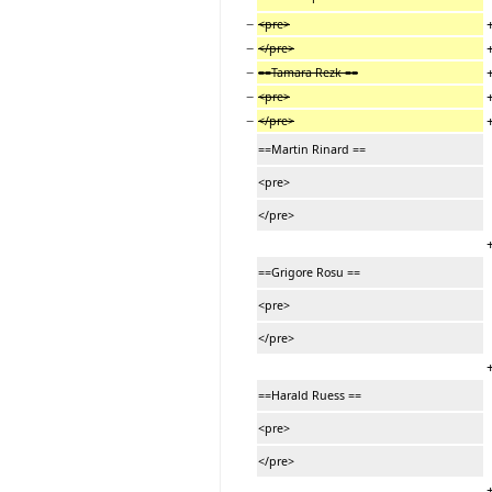
−
<pre>
−
</pre>
−
==Tamara Rezk ==
−
<pre>
−
</pre>
==Martin Rinard ==
<pre>
</pre>
==Grigore Rosu ==
<pre>
</pre>
==Harald Ruess ==
<pre>
</pre>