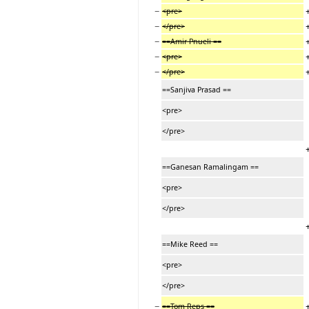
−
<pre>
−
</pre>
−
==Amir Pnueli ==
−
<pre>
−
</pre>
==Sanjiva Prasad ==
<pre>
</pre>
==Ganesan Ramalingam ==
<pre>
</pre>
==Mike Reed ==
<pre>
</pre>
−
==Tom Reps ==