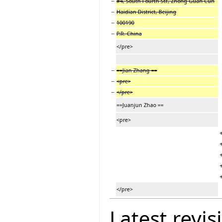
−
#4, South Fourth Str., Zhong Guan Cun
−
Haidian District, Beijing
−
100190
−
P.R. China
</pre>
−
==Jian Zhang ==
−
<pre>
−
</pre>
==Juanjun Zhao ==
<pre>
</pre>
Latest revis