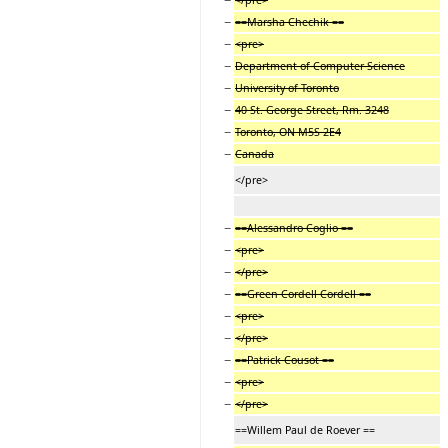
−
==Marsha Chechik ==
−
<pre>
−
Department of Computer Science
−
University of Toronto
−
40 St. George Street, Rm. 3248
−
Toronto, ON M5S 2E4
−
Canada
</pre>
−
==Alessandro Coglio ==
−
<pre>
−
</pre>
−
==Green Cordell Cordell ==
−
<pre>
−
</pre>
−
==Patrick Cousot ==
−
<pre>
−
</pre>
==Willem Paul de Roever ==