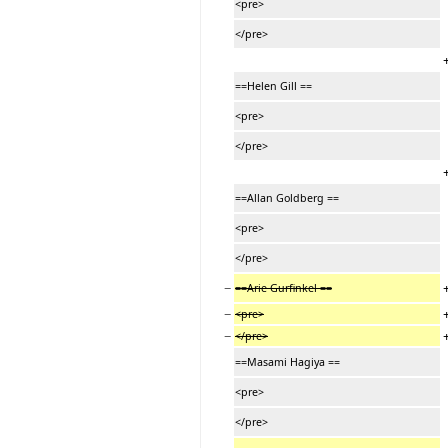
<pre>
</pre>
==Helen Gill ==
<pre>
</pre>
==Allan Goldberg ==
<pre>
</pre>
−
==Arie Gurfinkel ==
−
<pre>
−
</pre>
==Masami Hagiya ==
<pre>
</pre>