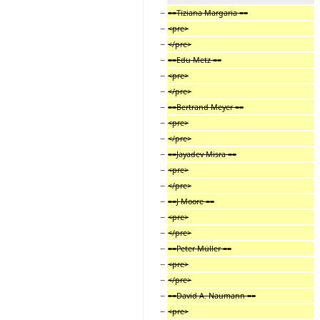
−
==Tiziana Margaria ==
−
<pre>
−
</pre>
−
==Edu Metz ==
−
<pre>
−
</pre>
−
==Bertrand Meyer ==
−
<pre>
−
</pre>
−
==Jayadev Misra ==
−
<pre>
−
</pre>
−
==J Moore ==
−
<pre>
−
</pre>
−
==Peter Müller ==
−
<pre>
−
</pre>
−
==David A. Naumann ==
−
<pre>