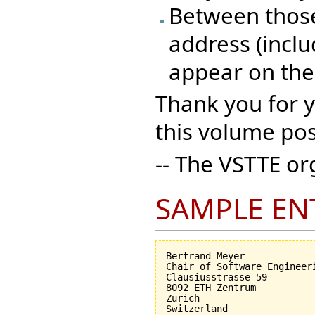
Between those 
address (inclu
appear on the
Thank you for 
this volume pos
-- The VSTTE o
SAMPLE EN
Bertrand Meyer

Chair of Software Engineeri
Clausiusstrasse 59

8092 ETH Zentrum

Zurich
