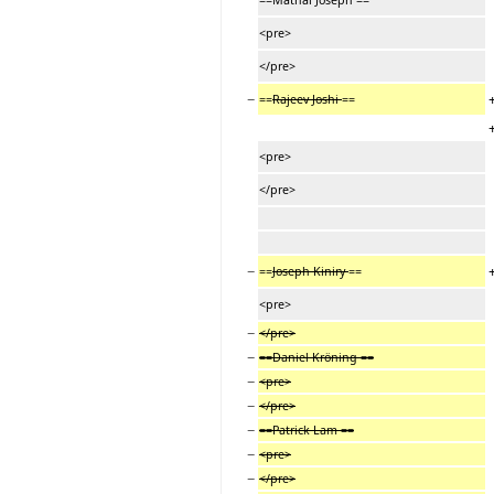
<pre>
</pre>
−
==
Rajeev Joshi
==
<pre>
</pre>
−
==
Joseph Kiniry
==
<pre>
−
</pre>
−
==Daniel Kröning ==
−
<pre>
−
</pre>
−
==Patrick Lam ==
−
<pre>
−
</pre>