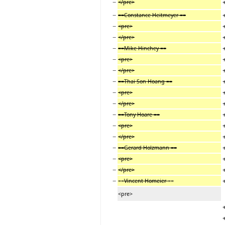
−
</pre>
−
==Constance Heitmeyer ==
−
<pre>
−
</pre>
−
==Mike Hinchey ==
−
<pre>
−
</pre>
−
==Thai Son Hoang ==
−
<pre>
−
</pre>
−
==Tony Hoare ==
−
<pre>
−
</pre>
−
==Gerard Holzmann ==
−
<pre>
−
</pre>
−
==
Vincent Homeier
==
<pre>