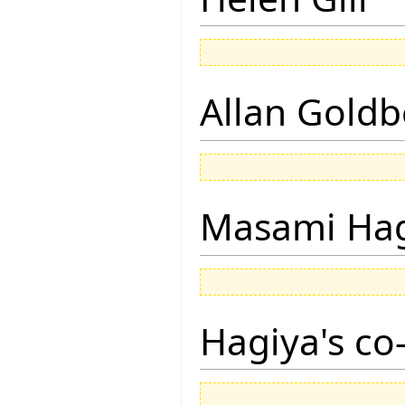
Allan Goldb
Masami Hag
Hagiya's co