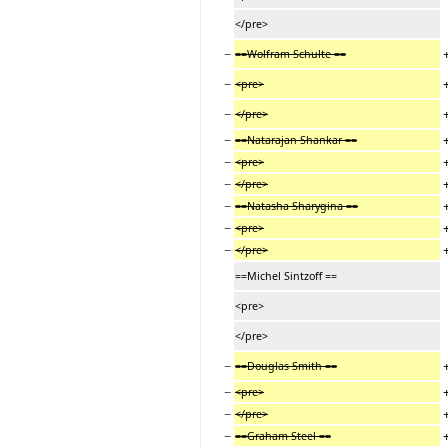
</pre>
−
==Wolfram Schulte ==
−
<pre>
−
</pre>
−
==Natarajan Shankar ==
−
<pre>
−
</pre>
−
==Natasha Sharygina ==
−
<pre>
−
</pre>
==Michel Sintzoff ==
<pre>
</pre>
−
==Douglas Smith ==
−
<pre>
−
</pre>
−
==Graham Steel ==