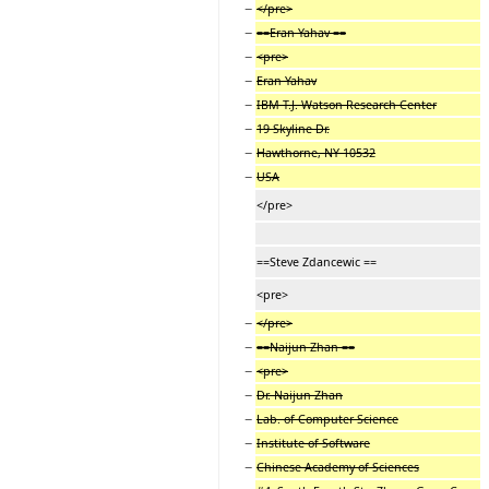
−
</pre>
−
==Eran Yahav ==
−
<pre>
−
Eran Yahav
−
IBM T.J. Watson Research Center
−
19 Skyline Dr.
−
Hawthorne, NY 10532
−
USA
</pre>
==Steve Zdancewic ==
<pre>
−
</pre>
−
==Naijun Zhan ==
−
<pre>
−
Dr. Naijun Zhan
−
Lab. of Computer Science
−
Institute of Software
−
Chinese Academy of Sciences