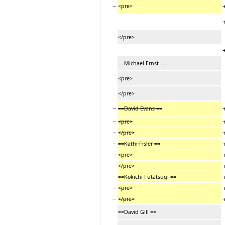
−
<pre>
</pre>
==Michael Ernst ==
<pre>
</pre>
−
==David Evans ==
−
<pre>
−
</pre>
−
==Kathi Fisler ==
−
<pre>
−
</pre>
−
==Kokichi Futatsugi ==
−
<pre>
−
</pre>
==David Gill ==