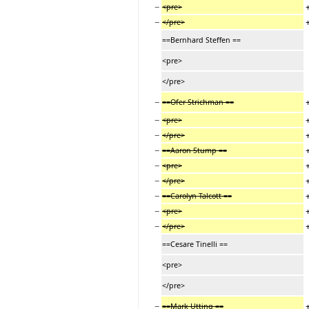
−
<pre>
−
</pre>
==Bernhard Steffen ==
<pre>
</pre>
−
==Ofer Strichman ==
−
<pre>
−
</pre>
−
==Aaron Stump ==
−
<pre>
−
</pre>
−
==Carolyn Talcott ==
−
<pre>
−
</pre>
==Cesare Tinelli ==
<pre>
</pre>
−
==Mark Utting ==