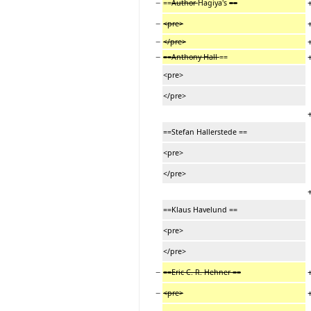
−
==
Author
Hagiya's
==
−
<pre>
−
</pre>
−
==Anthony Hall
==
<pre>
</pre>
==Stefan Hallerstede ==
<pre>
</pre>
==Klaus Havelund ==
<pre>
</pre>
−
==Eric C. R. Hehner ==
−
<pre>