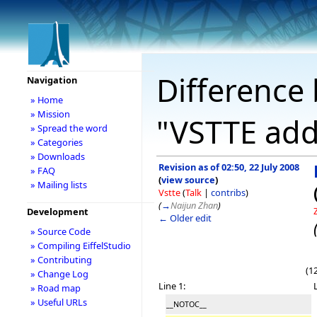
Difference 
Navigation
» Home
» Mission
"VSTTE add
» Spread the word
» Categories
» Downloads
Revision as of 02:50, 22 July 2008
» FAQ
(
view source
)
» Mailing lists
Vstte
(
Talk
|
contribs
)
(
→
Naijun Zhan
)
Development
← Older edit
» Source Code
» Compiling EiffelStudio
» Contributing
(1
» Change Log
Line 1:
» Road map
» Useful URLs
__NOTOC__