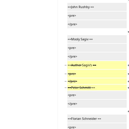
==John Rushby ==
<pre>
</pre>
==Mooly Sagiv ==
<pre>
</pre>
−
==
Author
Sagiv's
==
−
<pre>
−
</pre>
−
==Peter Schmitt
==
<pre>
</pre>
==Florian Schneider ==
<pre>