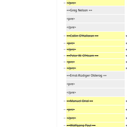
−
</pre>
==Greg Nelson ==
<pre>
</pre>
−
==Collin O'Halloran ==
−
<pre>
−
</pre>
−
==Peter W. O'Hearn ==
−
<pre>
−
</pre>
==Ernst-Rüdiger Olderog ==
<pre>
</pre>
−
==Manuel Oriol ==
−
<pre>
−
</pre>
−
==Wolfgang Paul ==