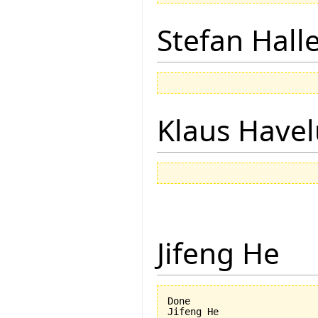
Stefan Hall
Klaus Have
Jifeng He
Done

Jifeng He
