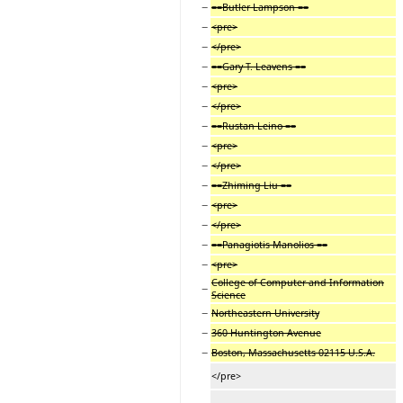
−
==Butler Lampson ==
−
<pre>
−
</pre>
−
==Gary T. Leavens ==
−
<pre>
−
</pre>
−
==Rustan Leino ==
−
<pre>
−
</pre>
−
==Zhiming Liu ==
−
<pre>
−
</pre>
−
==Panagiotis Manolios ==
−
<pre>
College of Computer and Information
−
Science
−
Northeastern University
−
360 Huntington Avenue
−
Boston, Massachusetts 02115 U.S.A.
</pre>