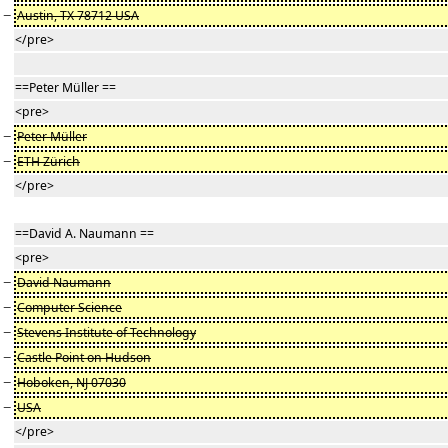
−
Austin, TX 78712 USA
</pre>
==Peter Müller ==
<pre>
−
Peter Müller
−
ETH Zürich
</pre>
==David A. Naumann ==
<pre>
−
David Naumann
−
Computer Science
−
Stevens Institute of Technology
−
Castle Point on Hudson
−
Hoboken, NJ 07030
−
USA
</pre>