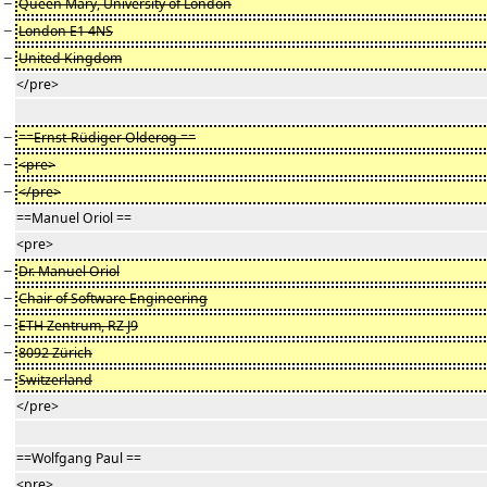
−
Queen Mary, University of London
−
London E1 4NS
−
United Kingdom
</pre>
−
==Ernst-Rüdiger Olderog ==
−
<pre>
−
</pre>
==Manuel Oriol ==
<pre>
−
Dr. Manuel Oriol
−
Chair of Software Engineering
−
ETH Zentrum, RZ J9
−
8092 Zürich
−
Switzerland
</pre>
==Wolfgang Paul ==
<pre>