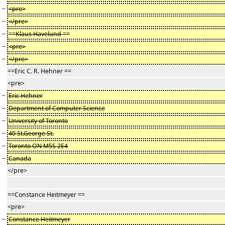
−
<pre>
−
</pre>
−
==Klaus Havelund ==
−
<pre>
−
</pre>
==Eric C. R. Hehner ==
<pre>
−
Eric Hehner
−
Department of Computer Science
−
University of Toronto
−
40 St.George St.
−
Toronto ON M5S 2E4
−
Canada
</pre>
==Constance Heitmeyer ==
<pre>
−
Constance Heitmeyer