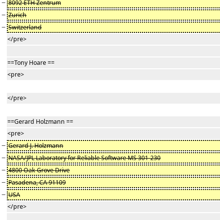
−
8092 ETH Zentrum
−
Zurich
−
Switzerland
</pre>
==Tony Hoare ==
<pre>
</pre>
==Gerard Holzmann ==
<pre>
−
Gerard J. Holzmann
−
NASA/JPL Laboratory for Reliable Software MS 301-230
−
4800 Oak Grove Drive
−
Pasadena, CA 91109
−
USA
</pre>