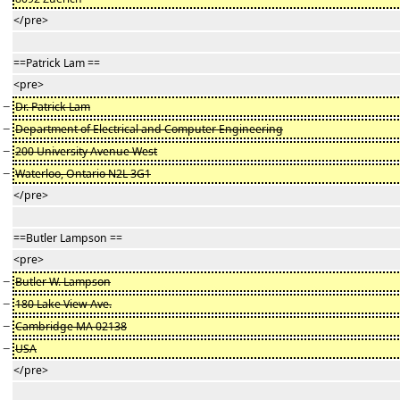
</pre>
==Patrick Lam ==
<pre>
−
Dr. Patrick Lam
−
Department of Electrical and Computer Engineering
−
200 University Avenue West
−
Waterloo, Ontario N2L 3G1
</pre>
==Butler Lampson ==
<pre>
−
Butler W. Lampson
−
180 Lake View Ave.
−
Cambridge MA 02138
−
USA
</pre>