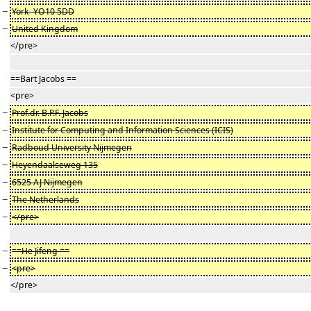
−
York YO10 5DD
−
United Kingdom
</pre>
==Bart Jacobs ==
<pre>
−
Prof.dr. B.P.F. Jacobs
−
Institute for Computing and Information Sciences (ICIS)
−
Radboud University Nijmegen
−
Heyendaalseweg 135
−
6525 AJ Nijmegen
−
The Netherlands
−
</pre>
−
==He Jifeng ==
−
<pre>
</pre>