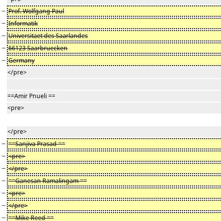
−
Prof. Wolfgang Paul
−
Informatik
−
Universitaet des Saarlandes
−
66123 Saarbruecken
−
Germany
</pre>
==Amir Pnueli ==
<pre>
</pre>
−
==Sanjiva Prasad ==
−
<pre>
−
</pre>
−
==Ganesan Ramalingam ==
−
<pre>
−
</pre>
−
==Mike Reed ==