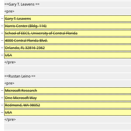
==Gary T. Leavens ==
<pre>
−
Gary T. Leavens
−
Harris Center (Bldg. 116)
−
School of EECS, University of Central Florida
−
4000 Central Florida Blvd.
−
Orlando, FL 32816-2362
−
USA
</pre>
==Rustan Leino ==
<pre>
−
Microsoft Research
−
One Microsoft Way
−
Redmond, WA 98052
−
USA
</pre>