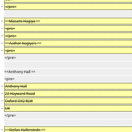
−
</pre>
−
==Masami Hagiya ==
−
<pre>
−
</pre>
−
==Author Hagiya's ==
−
<pre>
</pre>
==Anthony Hall ==
<pre>
−
Anthony Hall
−
22 Hayward Road
−
Oxford OX2 8LW
−
UK
</pre>
−
==Stefan Hallerstede ==