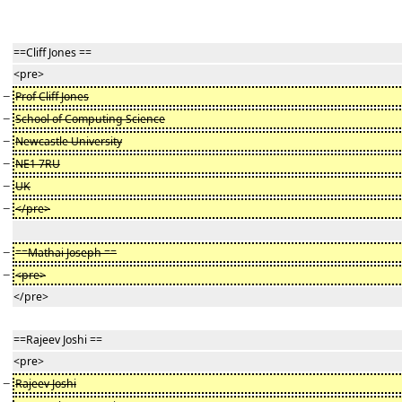
==Cliff Jones ==
<pre>
−
Prof Cliff Jones
−
School of Computing Science
−
Newcastle University
−
NE1 7RU
−
UK
−
</pre>
−
==Mathai Joseph ==
−
<pre>
</pre>
==Rajeev Joshi ==
<pre>
−
Rajeev Joshi