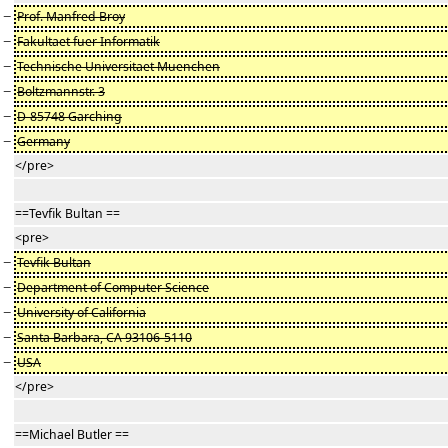
−
Prof. Manfred Broy
−
Fakultaet fuer Informatik
−
Technische Universitaet Muenchen
−
Boltzmannstr. 3
−
D-85748 Garching
−
Germany
</pre>
==Tevfik Bultan ==
<pre>
−
Tevfik Bultan
−
Department of Computer Science
−
University of California
−
Santa Barbara, CA 93106-5110
−
USA
</pre>
==Michael Butler ==