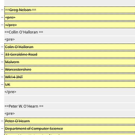
−
==Greg Nelson ==
−
<pre>
−
</pre>
==Collin O'Halloran ==
<pre>
−
Colin O'Halloran
−
33 Geraldine Road
−
Malvern
−
Worcestershire
−
WR14 3NT
−
UK
</pre>
==Peter W. O'Hearn ==
<pre>
−
Peter O'Hearn
−
Department of Computer Science