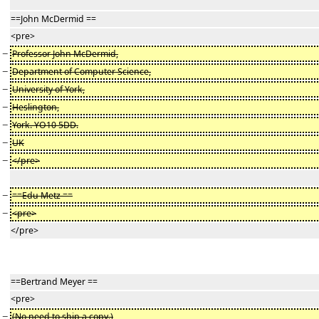
==John McDermid ==
<pre>
−
Professor John McDermid,
−
Department of Computer Science,
−
University of York,
−
Heslington,
−
York. YO10 5DD.
−
UK
−
</pre>
−
==Edu Metz ==
−
<pre>
</pre>
==Bertrand Meyer ==
<pre>
−
(No need to ship a copy.)