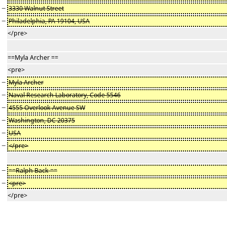
−
3330 Walnut Street
−
Philadelphia, PA 19104, USA
</pre>
==Myla Archer ==
<pre>
−
Myla Archer
−
Naval Research Laboratory, Code 5546
−
4555 Overlook Avenue SW
−
Washington, DC 20375
−
USA
−
</pre>
−
==Ralph Back ==
−
<pre>
</pre>