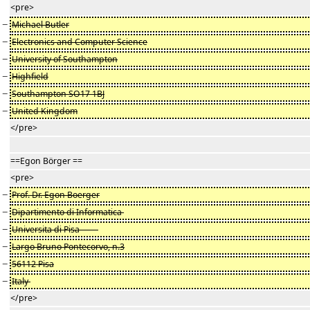
<pre>
−
Michael Butler
−
Electronics and Computer Science
−
University of Southampton
−
Highfield
−
Southampton SO17 1BJ
−
United Kingdom
</pre>
==Egon Börger ==
<pre>
−
Prof. Dr. Egon Boerger
−
Dipartimento di Informatica
−
Universita di Pisa
−
Largo Bruno Pontecorvo, n.3
−
56112 Pisa
−
Italy
</pre>