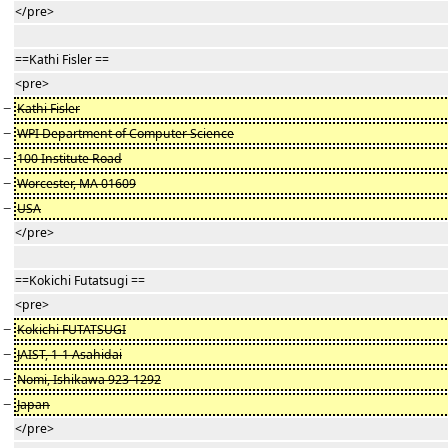
</pre>
==Kathi Fisler ==
<pre>
−
Kathi Fisler
−
WPI Department of Computer Science
−
100 Institute Road
−
Worcester, MA 01609
−
USA
</pre>
==Kokichi Futatsugi ==
<pre>
−
Kokichi FUTATSUGI
−
JAIST, 1-1 Asahidai
−
Nomi, Ishikawa 923-1292
−
Japan
</pre>