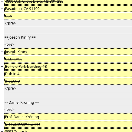
−
4800 Oak Grove Drive, MS 301-285
−
Pasadena, CA 91109
−
USA
</pre>
==Joseph Kiniry ==
<pre>
−
Joseph Kiniry
−
UCD CASL
−
Belfield Park building #8
−
Dublin 4
−
IRELAND
</pre>
==Daniel Kröning ==
<pre>
−
Prof. Daniel Kröning
−
ETH Zentrum RZ H14
−
8092 Zuerich