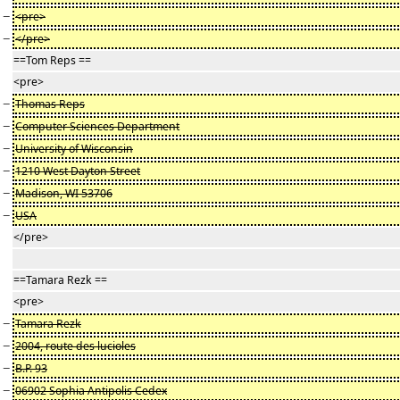
−
<pre>
−
</pre>
==Tom Reps ==
<pre>
−
Thomas Reps
−
Computer Sciences Department
−
University of Wisconsin
−
1210 West Dayton Street
−
Madison, WI 53706
−
USA
</pre>
==Tamara Rezk ==
<pre>
−
Tamara Rezk
−
2004, route des lucioles
−
B.P. 93
−
06902 Sophia Antipolis Cedex