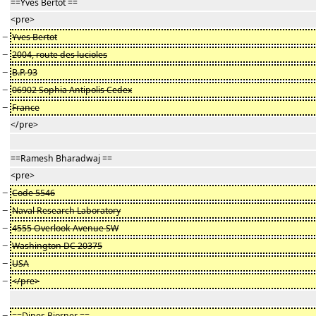
==Yves Bertot ==
<pre>
−
Yves Bertot
−
2004, route des lucioles
−
B.P. 93
−
06902 Sophia Antipolis Cedex
−
France
</pre>
==Ramesh Bharadwaj ==
<pre>
−
Code 5546
−
Naval Research Laboratory
−
4555 Overlook Avenue SW
−
Washington DC 20375
−
USA
−
</pre>
−
==Dines Bjorner ==