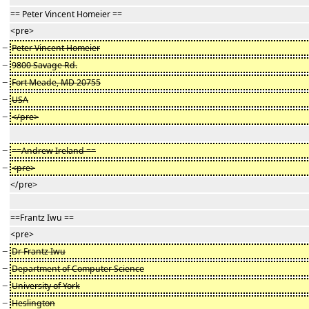
== Peter Vincent Homeier ==
<pre>
−
Peter Vincent Homeier
−
9800 Savage Rd.
−
Fort Meade, MD 20755
−
USA
−
</pre>
−
==Andrew Ireland ==
−
<pre>
</pre>
==Frantz Iwu ==
<pre>
−
Dr Frantz Iwu
−
Department of Computer Science
−
University of York
−
Heslington