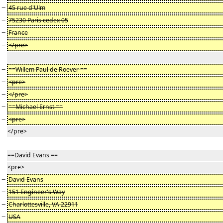
−
45 rue d'Ulm
−
75230 Paris cedex 05
−
France
−
</pre>
−
==Willem Paul de Roever ==
−
<pre>
−
</pre>
−
==Michael Ernst ==
−
<pre>
</pre>
==David Evans ==
<pre>
−
David Evans
−
151 Engineer's Way
−
Charlottesville, VA 22911
−
USA