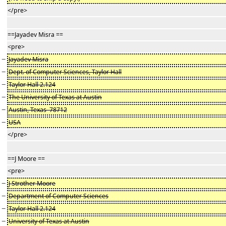
</pre>
==Jayadev Misra ==
<pre>
−
Jayadev Misra
−
Dept. of Computer Sciences, Taylor Hall
−
Taylor Hall 2.124
−
The University of Texas at Austin
−
Austin, Texas 78712
−
USA
</pre>
==J Moore ==
<pre>
−
J Strother Moore
−
Department of Computer Sciences
−
Taylor Hall 2.124
−
University of Texas at Austin