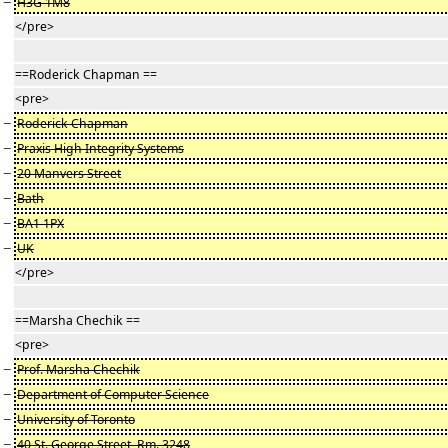
−
H3G 1M8
</pre>
==Roderick Chapman ==
<pre>
−
Roderick Chapman
−
Praxis High Integrity Systems
−
20 Manvers Street
−
Bath
−
BA1 1PX
−
UK
</pre>
==Marsha Chechik ==
<pre>
−
Prof. Marsha Chechik
−
Department of Computer Science
−
University of Toronto
−
40 St. George Street, Rm. 3248