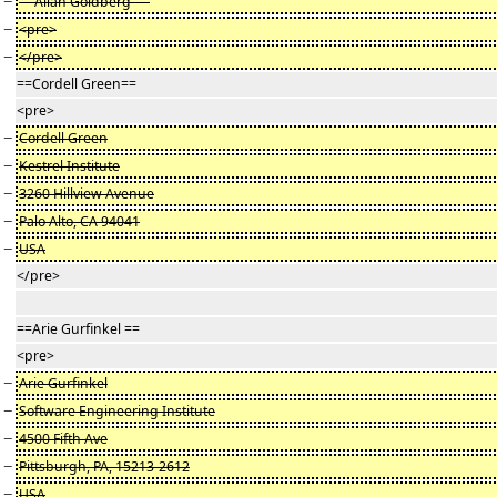
−
==Allan Goldberg ==
−
<pre>
−
</pre>
==Cordell Green==
<pre>
−
Cordell Green
−
Kestrel Institute
−
3260 Hillview Avenue
−
Palo Alto, CA 94041
−
USA
</pre>
==Arie Gurfinkel ==
<pre>
−
Arie Gurfinkel
−
Software Engineering Institute
−
4500 Fifth Ave
−
Pittsburgh, PA, 15213-2612
−
USA