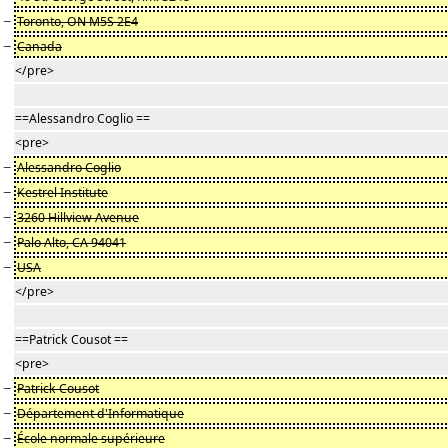
−
Toronto, ON M5S 2E4
−
Canada
</pre>
==Alessandro Coglio ==
<pre>
−
Alessandro Coglio
−
Kestrel Institute
−
3260 Hillview Avenue
−
Palo Alto, CA 94041
−
USA
</pre>
==Patrick Cousot ==
<pre>
−
Patrick Cousot
−
Département d'Informatique
−
École normale supérieure