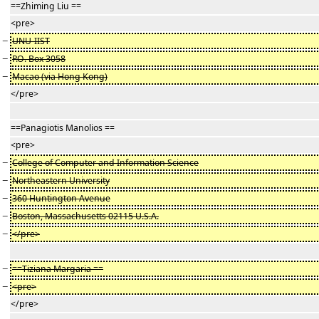
==Zhiming Liu ==
<pre>
−
UNU-IIST
−
P.O. Box 3058
−
Macao (via Hong Kong)
</pre>
==Panagiotis Manolios ==
<pre>
−
College of Computer and Information Science
−
Northeastern University
−
360 Huntington Avenue
−
Boston, Massachusetts 02115 U.S.A.
−
</pre>
−
==Tiziana Margaria ==
−
<pre>
</pre>