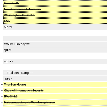
−
Code 5546
−
Naval Research Laboratory
−
Washington, DC 20375
−
USA
</pre>
==Mike Hinchey ==
<pre>
</pre>
==Thai Son Hoang ==
<pre>
−
Thai Son Hoang
−
Chair of Information Security
−
IFW C48.2
−
Haldeneggsteig 4 / Weinbergstrasse