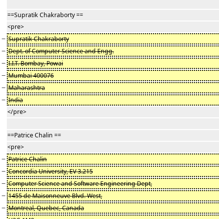
==Supratik Chakraborty ==
<pre>
−
Supratik Chakraborty
−
Dept. of Computer Science and Engg.
−
I.I.T. Bombay, Powai
−
Mumbai 400076
−
Maharashtra
−
India
</pre>
==Patrice Chalin ==
<pre>
−
Patrice Chalin
−
Concordia University, EV 3.215
−
Computer Science and Software Engineering Dept,
−
1455 de Maisonneuve Blvd. West,
−
Montreal, Quebec, Canada