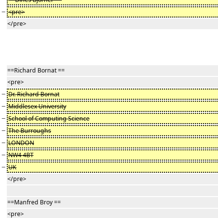
−
<pre>
</pre>
==Richard Bornat ==
<pre>
−
Dr. Richard Bornat
−
Middlesex University
−
School of Computing Science
−
The Burroughs
−
LONDON
−
NW4 4BT
−
UK
</pre>
==Manfred Broy ==
<pre>