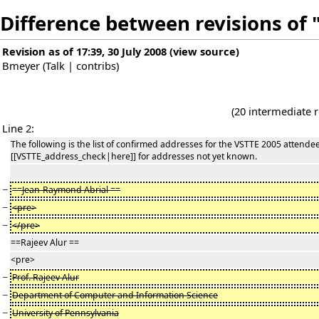
Difference between revisions of
Revision as of 17:39, 30 July 2008
(
view source
)
Bmeyer
(
Talk
|
contribs
)
(20 intermediate 
Line 2:
The following is the list of confirmed addresses for the VSTTE 2005 attende
[[VSTTE_address_check|here]] for addresses not yet known.
−
==Jean-Raymond Abrial ==
−
<pre>
−
</pre>
==Rajeev Alur ==
<pre>
−
Prof. Rajeev Alur
−
Department of Computer and Information Science
−
University of Pennsylvania