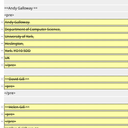
==Andy Galloway ==
<pre>
−
Andy Galloway.
−
Department of Computer Science,
−
University of York,
−
Heslington,
−
York. YO10 5DD
−
UK
−
</pre>
−
==David Gill ==
−
<pre>
</pre>
−
==Helen Gill ==
−
<pre>
−
</pre>